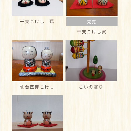
干支こけし 馬
完売
干支こけし寅
仙台四郎こけし
こいのぼり