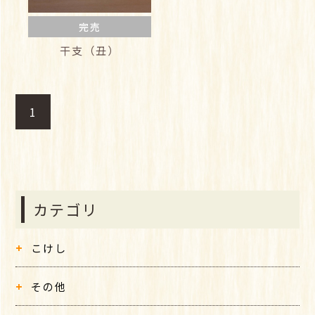
完売
干支（丑）
1
カテゴリ
こけし
その他