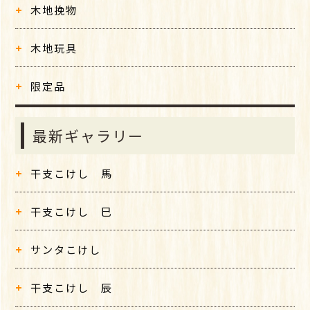
木地挽物
木地玩具
限定品
最新ギャラリー
干支こけし 馬
干支こけし 巳
サンタこけし
干支こけし 辰