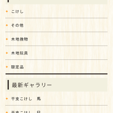
こけし
その他
木地挽物
木地玩具
限定品
最新ギャラリー
干支こけし 馬
干支こけし 巳