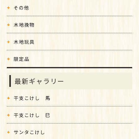
その他
木地挽物
木地玩具
限定品
最新ギャラリー
干支こけし 馬
干支こけし 巳
サンタこけし